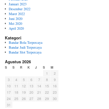
Januari 2023
Desember 2022
Maret 2022
Juni 2020
Mei 2020
April 2020
Kategori
Bandar Bola Terpercaya
Bandar Judi Terpercaya
Bandar Slot Terpercaya
Agustus 2026
S
S
R
K
J
S
M
1
2
3
4
5
6
7
8
9
10
11
12
13
14
15
16
17
18
19
20
21
22
23
24
25
26
27
28
29
30
31