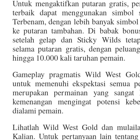
Untuk mengaktifkan putaran gratis, p
terbaik dapat menggunakan simbol s
Terbenam, dengan lebih banyak simbol
ke putaran tambahan. Di babak bonus
setelah gelap dan Sticky Wilds teta
selama putaran gratis, dengan pelua
hingga 10.000 kali taruhan pemain.
Gameplay pragmatis Wild West Gold
untuk memenuhi ekspektasi semua pem
merupakan permainan yang sangat k
kemenangan mengingat potensi kebe
dialami pemain.
Lihatlah Wild West Gold dan mulaila
Kalian. Untuk pertanyaan lain tentan