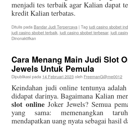
menjadi tes terbaik agar Kalian dapat 
kredit Kalian terbatas.
Ditulis pada
Bandar Judi Terpercaya
|
Tag
judi casino sbobet in
judi casino sbobet terbaik
,
judi casino sbobet terbesar
,
judi casi
Dinonaktifkan
pada
Daftar
Agen
Judi
Cara Menang Main Judi Slot O
Casino
Jewels Untuk Pemula
Online
Sbobet
Dipublikasi pada
14 Februari 2023
oleh
FreemanG@me0012
Terbaru
2023
Keindahan judi online tentunya adala
didapat darinya. Bagaimana Kalian me
slot online
Joker Jewels? Semua pem
yang sama: memenangkan taruh
mendapatkan uang nyata sebagai hasil d