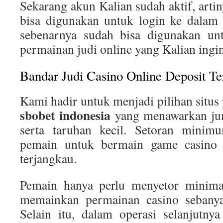
Sekarang akun Kalian sudah aktif, arti
bisa digunakan untuk login ke dalam
sebenarnya sudah bisa digunakan u
permainan judi online yang Kalian ingi
Bandar Judi Casino Online Deposit T
Kami hadir untuk menjadi pilihan situ
sbobet indonesia
yang menawarkan jum
serta taruhan kecil. Setoran mini
pemain untuk bermain game casino 
terjangkau.
Pemain hanya perlu menyetor minima
memainkan permainan casino sebany
Selain itu, dalam operasi selanjutny