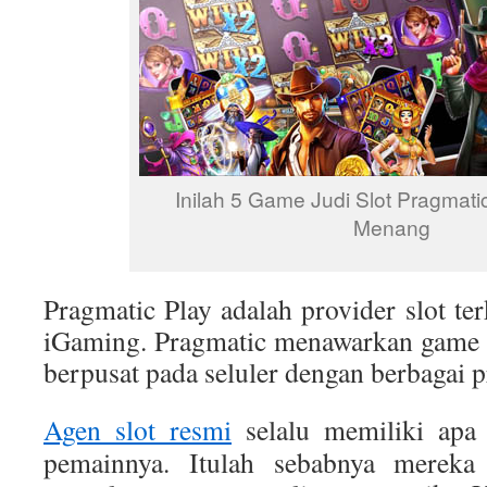
Inilah 5 Game Judi Slot Pragmat
Menang
Pragmatic Play adalah provider slot te
iGaming. Pragmatic menawarkan game in
berpusat pada seluler dengan berbagai 
Agen slot resmi
selalu memiliki apa 
pemainnya. Itulah sebabnya merek