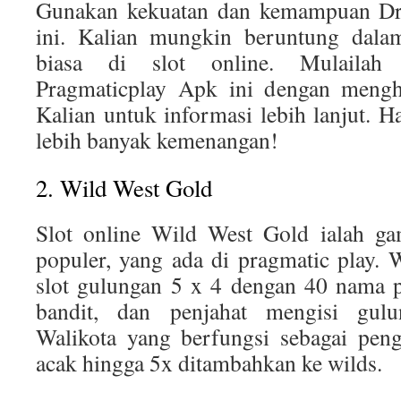
Gunakan kekuatan dan kemampuan Dra
ini. Kalian mungkin beruntung dalam
biasa di slot online. Mulaila
Pragmaticplay Apk ini dengan meng
Kalian untuk informasi lebih lanjut. H
lebih banyak kemenangan!
2. Wild West Gold
Slot online Wild West Gold ialah ga
populer, yang ada di pragmatic play.
slot gulungan 5 x 4 dengan 40 nama p
bandit, dan penjahat mengisi gul
Walikota yang berfungsi sebagai pen
acak hingga 5x ditambahkan ke wilds.