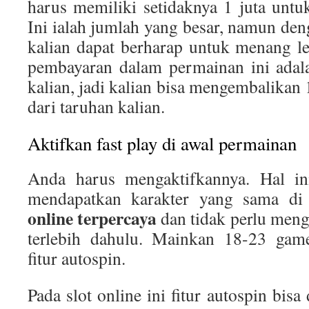
harus memiliki setidaknya 1 juta untu
Ini ialah jumlah yang besar, namun den
kalian dapat berharap untuk menang l
pembayaran dalam permainan ini adal
kalian, jadi kalian bisa mengembalikan 1
dari taruhan kalian.
Aktifkan fast play di awal permainan
Anda harus mengaktifkannya. Hal i
mendapatkan karakter yang sama di
online terpercaya
dan tidak perlu menga
terlebih dahulu. Mainkan 18-23 ga
fitur autospin.
Pada slot online ini fitur autospin bisa