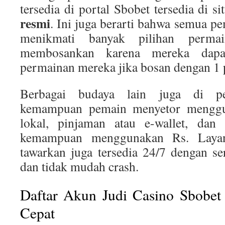
tersedia di portal Sbobet tersedia di s
resmi
. Ini juga berarti bahwa semua pe
menikmati banyak pilihan permai
membosankan karena mereka dapa
permainan mereka jika bosan dengan 1 p
Berbagai budaya lain juga di pe
kemampuan pemain menyetor menggu
lokal, pinjaman atau e-wallet, dan 
kemampuan menggunakan Rs. Layan
tawarkan juga tersedia 24/7 dengan ser
dan tidak mudah crash.
Daftar Akun Judi Casino Sbobe
Cepat