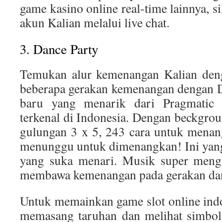
game kasino online real-time lainnya, 
akun Kalian melalui live chat.
3. Dance Party
Temukan alur kemenangan Kalian deng
beberapa gerakan kemenangan dengan Da
baru yang menarik dari Pragmatic P
terkenal di Indonesia. Dengan beckgrou
gulungan 3 x 5, 243 cara untuk menan
menunggu untuk dimenangkan! Ini yang
yang suka menari. Musik super mengh
membawa kemenangan pada gerakan dan
Untuk memainkan game slot online indon
memasang taruhan dan melihat simbol 