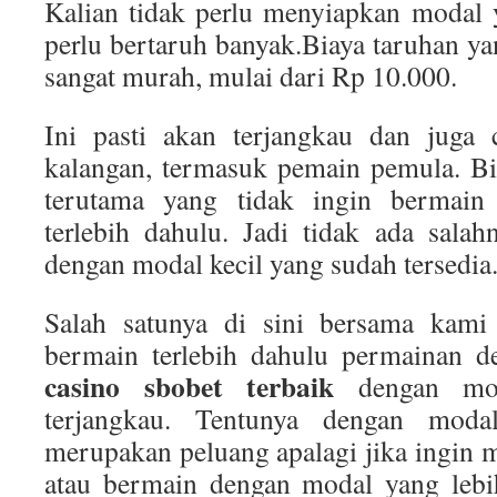
Kalian tidak perlu menyiapkan modal 
perlu bertaruh banyak.Biaya taruhan ya
sangat murah, mulai dari Rp 10.000.
Ini pasti akan terjangkau dan juga 
kalangan, termasuk pemain pemula. B
terutama yang tidak ingin bermain
terlebih dahulu. Jadi tidak ada sal
dengan modal kecil yang sudah tersedia
Salah satunya di sini bersama kami
bermain terlebih dahulu permainan 
casino sbobet terbaik
dengan mod
terjangkau. Tentunya dengan moda
merupakan peluang apalagi jika ingin
atau bermain dengan modal yang lebih