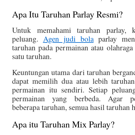
Apa Itu Taruhan Parlay Resmi?
Untuk memahami taruhan parlay, 
peluang.
Agen judi bola
parlay men
taruhan pada permainan atau olahraga
satu taruhan.
Keuntungan utama dari taruhan bergan
dapat memilih dua atau lebih taruha
permainan itu sendiri. Setiap peluan
permainan yang berbeda. Agar 
beberapa taruhan, semua hasil taruhan 
Apa itu Taruhan Mix Parlay?