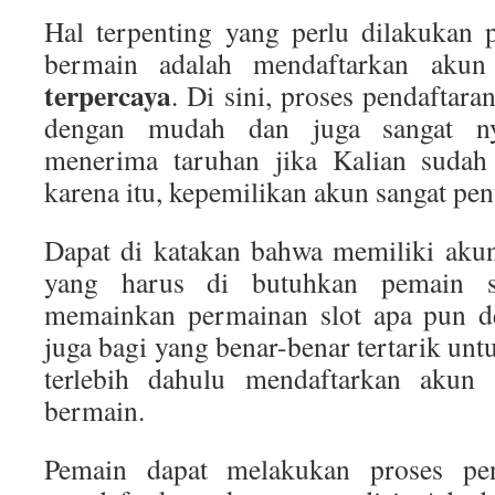
Hal terpenting yang perlu dilakukan
bermain adalah mendaftarkan aku
terpercaya
. Di sini, proses pendaftar
dengan mudah dan juga sangat ny
menerima taruhan jika Kalian sudah
karena itu, kepemilikan akun sangat pen
Dapat di katakan bahwa memiliki akun
yang harus di butuhkan pemain s
memainkan permainan slot apa pun de
juga bagi yang benar-benar tertarik un
terlebih dahulu mendaftarkan akun
bermain.
Pemain dapat melakukan proses pen