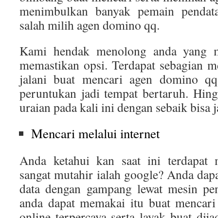
menimbulkan banyak pemain pendat
salah milih agen domino qq.
Kami hendak menolong anda yang 
memastikan opsi. Terdapat sebagian m
jalani buat mencari agen domino q
peruntukan jadi tempat bertaruh. Hing
uraian pada kali ini dengan sebaik bisa j
Mencari melalui internet
Anda ketahui kan saat ini terdapat 
sangat mutahir ialah google? Anda da
data dengan gampang lewat mesin penc
anda dapat memakai itu buat mencari
online terpercaya serta layak buat dij