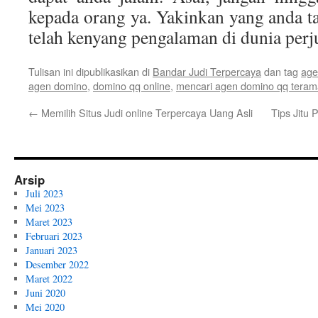
kepada orang ya. Yakinkan yang anda t
telah kenyang pengalaman di dunia perj
Tulisan ini dipublikasikan di
Bandar Judi Terpercaya
dan tag
age
agen domino
,
domino qq online
,
mencari agen domino qq tera
←
Memilih Situs Judi online Terpercaya Uang Asli
Tips Jitu
Arsip
Juli 2023
Mei 2023
Maret 2023
Februari 2023
Januari 2023
Desember 2022
Maret 2022
Juni 2020
Mei 2020