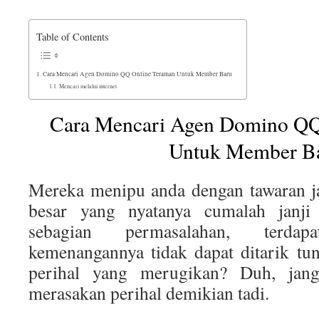
Table of Contents
Cara Mencari Agen Domino QQ Online Teraman Untuk Member Baru
Mencari melalui internet
Cara Mencari Agen Domino QQ
Untuk Member B
Mereka menipu anda dengan tawaran ja
besar yang nyatanya cumalah janji
sebagian permasalahan, terd
kemenangannya tidak dapat ditarik tun
perihal yang merugikan? Duh, jan
merasakan perihal demikian tadi.