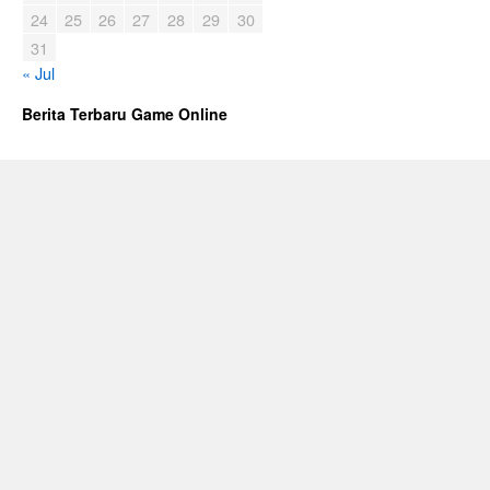
24
25
26
27
28
29
30
31
« Jul
Berita Terbaru Game Online