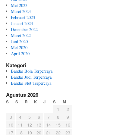
Mei 2023
Maret 2023
Februari 2023
Januari 2023
Desember 2022
Maret 2022
Juni 2020
Mei 2020
April 2020
Kategori
Bandar Bola Terpercaya
Bandar Judi Terpercaya
Bandar Slot Terpercaya
Agustus 2026
S
S
R
K
J
S
M
1
2
3
4
5
6
7
8
9
10
11
12
13
14
15
16
17
18
19
20
21
22
23